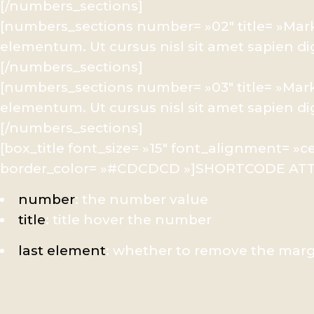
[/numbers_sections]
[numbers_sections number= »02″ title= »Mark
elementum. Ut cursus nisl sit amet sapien di
[/numbers_sections]
[numbers_sections number= »03″ title= »Mark
elementum. Ut cursus nisl sit amet sapien di
[/numbers_sections]
[box_title font_size= »15″ font_alignment= »c
border_color= »#CDCDCD »]SHORTCODE ATTR
number
: the number value
title
: title hover the number
last element
: whether to remove the marg