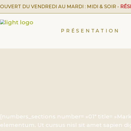
OUVERT DU VENDREDI AU MARDI : MIDI & SOIR -
RÉSE
PRÉSENTATION
[numbers_sections number= »01″ title= »Mark
elementum. Ut cursus nisl sit amet sapien di